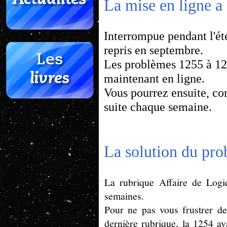
La mise en ligne a 
Interrompue pendant l'ét
repris en septembre.
Les problèmes 1255 à 12
maintenant en ligne.
Vous pourrez ensuite, c
suite chaque semaine.
La solution du pro
La rubrique Affaire de Log
semaines.
Pour ne pas vous frustrer de
dernière rubrique, la 1254 av