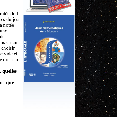
rotés de 1
res du jeu
ra notée
’une
ils
ons en un
 choisir
se vide et
e doit être
, quelles
uel que